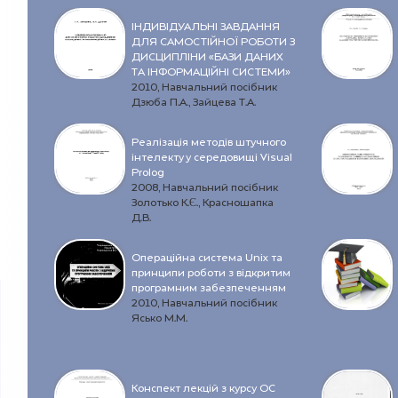
ІНДИВІДУАЛЬНІ ЗАВДАННЯ
ДЛЯ САМОСТІЙНОЇ РОБОТИ З
ДИСЦИПЛІНИ «БАЗИ ДАНИХ
ТА ІНФОРМАЦІЙНІ СИСТЕМИ»
2010, Навчальний посібник
Дзюба П.А., Зайцева Т.А.
Реалізація методів штучного
інтелекту у середовищі Visual
Prolog
2008, Навчальний посібник
Золотько К.Є., Красношапка
Д.В.
Операційна система Unix та
принципи роботи з відкритим
програмним забезпеченням
2010, Навчальний посібник
Ясько М.М.
Конспект лекцій з курсу OC