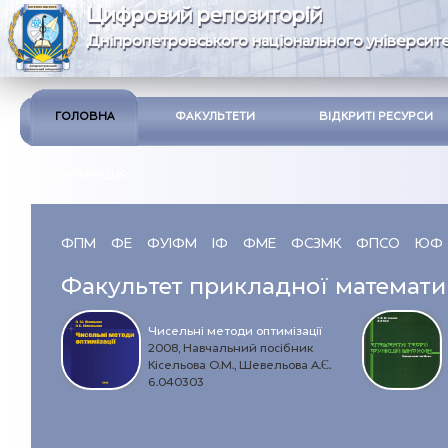
Цифровий репозиторій
Дніпропетровського національного університе
ГОЛОВНА
ФАКУЛЬТЕТИ
ВІДКРИТІ РЕСУРСИ
ІНСТРУКЦІЯ
ФПМ
ФЕ
ФУІФМ
ІФ
ФМЕ
ФСЗМК
ФПСО
ЮФ
Факультет прикладної математи
Чисельні методи оптимізації
2008, Навчальний посібник
Кісельова О.М., Шевельова А.Є.
6.040303