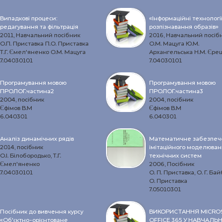
Випадкові процеси:
«Інформаційні технологі
редагування та фільтрація
розпізнавання образів»
2011, Навчальний посібник
2016, Навчальний посіб
О.П. Приставка П.О. Приставка
О.М. Мацуга Ю.М.
Т.Г. Ємел’яненко О.М. Мацуга
Архангельська Н.М. Єр
7.04030101
7.04030101
Програмування мовою
Програмування мовою
ПРОЛОГ.частина2
ПРОЛОГ.частина3
2004, посібник
2004, посібник
Єфімов В.М
Єфімов В.М
6.040301
6.040301
Аналіз динамічних рядів
Математичне забезпеч
2014, посібник
імітаційного моделюва
О.І. Білобородько, Т.Г.
технічних систем
Ємел’яненко
2006, Посібник
7.04030101
О. П. Приставка, О. Г. Бай
О. Приставка
7.05010301
Посібник до вивчення курсу
ВИКОРИСТАННЯ MICRO
«Об’єктно-орієнтоване
OFFICE 365 У НАВЧАЛЬ