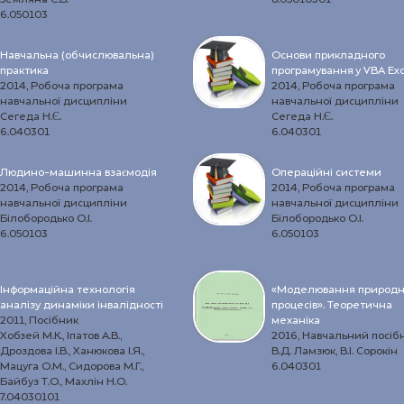
6.050103
Навчальна (обчислювальна)
Основи прикладного
практика
програмування у VBA Exc
2014, Робоча програма
2014, Робоча програма
навчальної дисципліни
навчальної дисципліни
Сегеда Н.Є.
Сегеда Н.Є.
6.040301
6.040301
Людино-машинна взаємодія
Операційні системи
2014, Робоча програма
2014, Робоча програма
навчальної дисципліни
навчальної дисципліни
Білобородько О.І.
Білобородько О.І.
6.050103
6.050103
Інформаційна технологія
«Моделювання природ
аналізу динаміки інвалідності
процесів». Теоретична
2011, Посібник
механіка
Хобзей М.К., Іпатов А.В.,
2016, Навчальний посіб
Дроздова І.В., Ханюкова І.Я.,
В.Д. Ламзюк, В.І. Сорокін
Мацуга О.М., Сидорова М.Г.,
6.040301
Байбуз Т.О., Махлін Н.О.
7.04030101