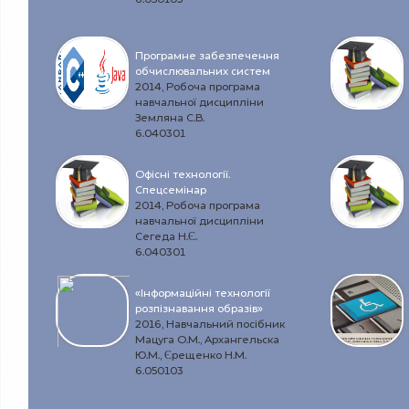
Програмне забезпечення
обчислювальних систем
2014, Робоча програма
навчальної дисципліни
Земляна С.В.
6.040301
Офісні технології.
Спецсемінар
2014, Робоча програма
навчальної дисципліни
Сегеда Н.Є.
6.040301
«Інформаційні технології
розпізнавання образів»
2016, Навчальний посібник
Мацуга О.М., Архангельска
Ю.М., Єрещенко Н.М.
6.050103