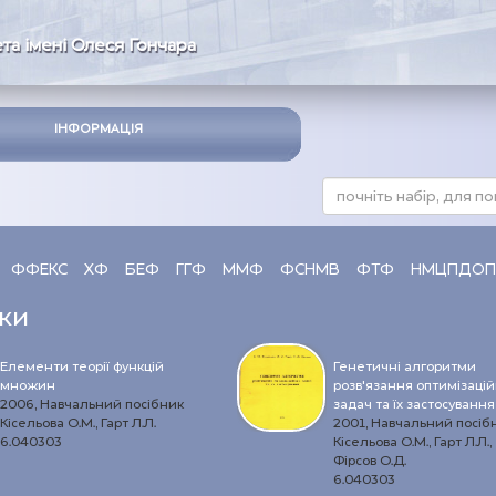
та імені Олеся Гончара
ІНФОРМАЦІЯ
ФФЕКС
ХФ
БЕФ
ГГФ
ММФ
ФСНМВ
ФТФ
НМЦПДОП
ки
Елементи теорії функцій
Генетичні алгоритми
множин
розв’язання оптимізаці
2006, Навчальний посібник
задач та їх застосування
Кісельова О.М., Гарт Л.Л.
2001, Навчальний посіб
6.040303
Кісельова О.М., Гарт Л.Л.,
Фірсов О.Д.
6.040303