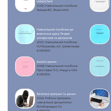
WINDOWS
2005, Навчальний посібник
Зайцев В.Г., Ясько М.М.
Навчальний посібник до
вивчення курсу Теорія
алгоритмів та автоматів
2015, Навчальний посібник
Н.Л.Козакова, А.Є. Шевельова
6.040301
Аналіз даних
2008, Навчальний посібник
Приставка П.О., Мацуга О.М.
6.040301
Безпека програм та даних
2014, Робоча програма
навчальної дисципліни
Білобородько О.І.
6.050103