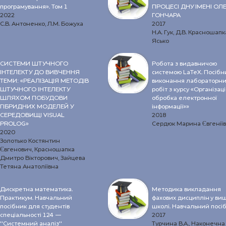
програмування». Том 1
ПРОЦЕСІ ДНУ ІМЕНІ ОЛ
2022
ГОНЧАРА
С.В. Антоненко, Л.М. Божуха
2017
Н.А. Гук, Д.В. Красношапк
Ясько
СИСТЕМИ ШТУЧНОГО
Робота з видавничою
ІНТЕЛЕКТУ ДО ВИВЧЕННЯ
системою LaTeX. Посібн
ТЕМИ: «РЕАЛІЗАЦІЯ МЕТОДІВ
виконання лабораторни
ШТУЧНОГО ІНТЕЛЕКТУ
робіт з курсу «Організаці
ШЛЯХОМ ПОБУДОВИ
обробка електронної
ГІБРИДНИХ МОДЕЛЕЙ У
інформації»»
СЕРЕДОВИЩІ VISUAL
2018
PROLOG»
Сердюк Марина Євгенії
2020
Золотько Костянтин
Євгенович, Красношапка
Дмитро Вікторович, Зайцева
Тетяна Анатоліївна
Дискретна математика.
Методика викладання
Практикум. Навчальний
фахових дисциплін у ви
посібник для студентів
школі. Навчальний посі
спеціальності 124 —
2017
"Системний аналіз"
Турчина В.А., Наконечна 