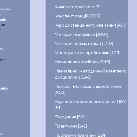
Комп’ютерний тест [3]
актори
я
Конспект лекцій [606]
рів
ник
Курс дистанційного навчання [49]
Г.
Методичні вказівки [1007]
Методичний матеріал [1710]
ені
Монографії співробітників [109]
ник
Навчальний посібник [649]
Навчально-методичний комплекс
дисципліни [6143]
Наукові публікації співробітників
ЧНИЙ
[902]
Науково-періодичні видання ДНУ
[51]
Підручник [56]
Практикум [141]
а
Програми практики [224]