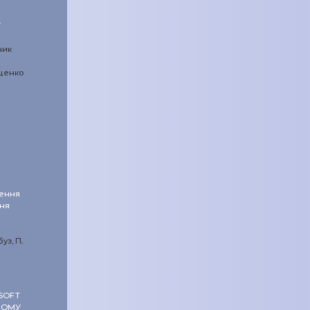
ї
ник
ещенко
ення
ння
буз, П.
SOFT
НОМУ