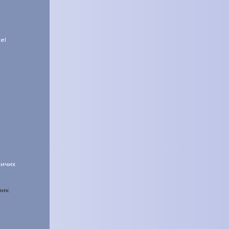
el
ничих
ник