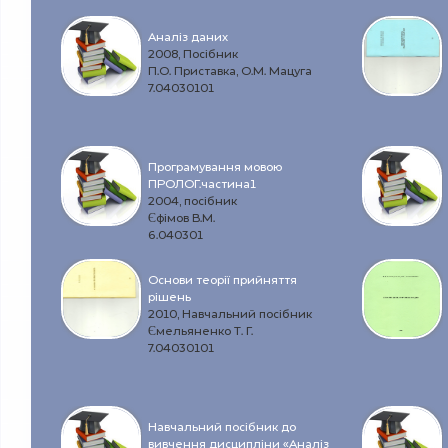
Аналіз даних
2008, Посібник
П.О. Приставка, О.М. Мацуга
7.04030101
Програмування мовою
ПРОЛОГ.частина1
2004, посібник
Єфімов В.М.
6.040301
Основи теорії прийняття
рішень
2010, Навчальний посібник
Ємельяненко Т. Г.
7.04030101
Навчальний посібник до
вивчення дисципліни «Аналіз