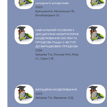
складності алгоритмів»
2020
Кузнєцов К.А., Михальчук Г.Й.,
Білобородько О.І.
НАВЧАЛЬНИЙ ПОСІБНИК З
ДИСЦИПЛІНИ «КОМП’ЮТЕРНЕ
МОДЕЛЮВАННЯ СИСТЕМ ТА
ПРОЦЕСІВ» Розділ 1 «ВСТУП
ДО ВИПАДКОВИХ ПРОЦЕСІВ»
2024
Зайцева Т.А., Лисиця Н.М., Жир
С.І., Сірик С.Ф.
ІМІТАЦІЙНЕ МОДЕЛЮВАННЯ
2019
Зайцева Т.А., Фридман О.Д.