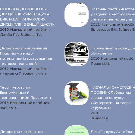
ПОСІБНИК ДО ВИВЧЕННЯ
Класичні хаотичні аттр
ДИСЦИПЛІНИ «МЕТОДИКА
у задачах конструюванн
ВИКЛАДАННЯ ФАХОВИХ
синергетичних регулято
ДИСЦИПЛІН В ВИЩІЙ ШКОЛІ»
2015, Навчальний посіб
2010, Навчальний посібник
Білозьоров В.Є., Зайцев В.
Дзюба П.А., Зайцева Т.А.
Диференціальні рівняння.
Паралельні та розподіл
Практикум з вищої
обчислення
математики із застосуванням
2010, Навчальний посіб
тестових технологій
Ясько М.М.
2012, Навчальний посібник
Сердюк М.Є., Волошко В.Л.
Теорія керування
НАВЧАЛЬНО-МЕТОДИ
Економічними й
ПОСІБНИК Лабораторні
технологічними Процесами
завдання до курсу
2018, Навчальний посібник
«Синергетична теорія
Зайцев В.Г.
керування»
2018
Зайцев В.Г.
Дискретна математика
Лекції із курсу Алгебра т