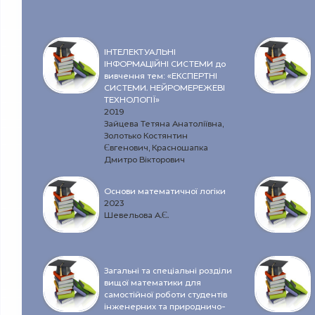
ІНТЕЛЕКТУАЛЬНІ
ІНФОРМАЦІЙНІ СИСТЕМИ до
вивчення тем: «ЕКСПЕРТНІ
СИСТЕМИ. НЕЙРОМЕРЕЖЕВІ
ТЕХНОЛОГІЇ»
2019
Зайцева Тетяна Анатоліївна,
Золотько Костянтин
Євгенович, Красношапка
Дмитро Вікторович
Основи математичної логіки
2023
Шевельова А.Є.
Загальні та спеціальні розділи
вищої математики для
самостійної роботи студентів
інженерних та природничо-