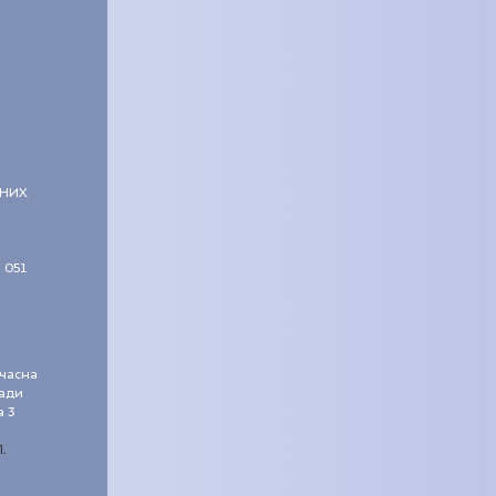
ЧНИХ
 051
учасна
сади
а 3
.