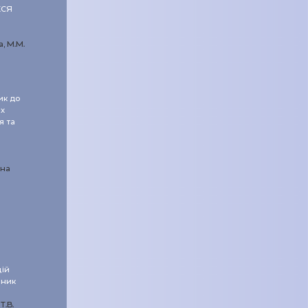
ЕСЯ
а, М.М.
ик до
х
я та
вна
щій
бник
Т.В.