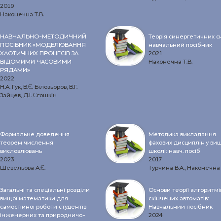
2019
Наконечна Т.В.
НАВЧАЛЬНО-МЕТОДИЧНИЙ
Теорія синергетичних с
ПОСІБНИК «МОДЕЛЮВАННЯ
навчальний посібник
ХАОТИЧНИХ ПРОЦЕСІВ ЗА
2021
ВІДОМИМИ ЧАСОВИМИ
Наконечна Т.В.
РЯДАМИ»
2022
Н.А. Гук, В.Є. Білозьоров, В.Г.
Зайцев, Д.І. Єгошкін
Формальне доведення
Методика викладання
теорем числення
фахових дисциплін у ви
висловлювань
школі: навч. посіб
2023
2017
Шевельова А.Є.
Турчина В.А., Наконечна 
Загальні та спеціальні розділи
Основи теорії алгоритмі
вищої математики для
скінчених автоматів:
самостійної роботи студентів
Навчальний посібник
інженерних та природничо-
2024