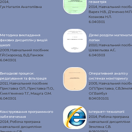
2014,
геометрія
Гук Наталія Анатоліївна
2014, Навчальний посіб
Варех Н.В., Д’яченко М.П.
Козакова Н.Л.
6.040301
Методика викладання
Деякі розділи математи
фахових дисциплін у вищій
логіки
школі
2010, Навчальний посіб
2009, Навчальний посібник
Шевельова А.Є.
Г.Й.Скороход, В.Д.Ламзюк
6.040303
6.040301
Випадкові процеси:
Оперативний аналіз у
редагування та фільтрація
системах моніторингу
2011, Навчальний посібник
2005, Навчальний посіб
Приставка О.П., Приставка П.О.,
О.П.Приставка, С.В.Земля
Ємел’яненко Т.Г., Мацуга О.М.
О.Г.Байбуз
6.040301
8.04030101
Конструювання программного
Інтернет-технології
забезпечення
2014, Робоча програма
2014, Робоча програма
навчальної дисципліни
навчальної дисципліни
Земляна С.В.
Земляна С.В.
8.05010301