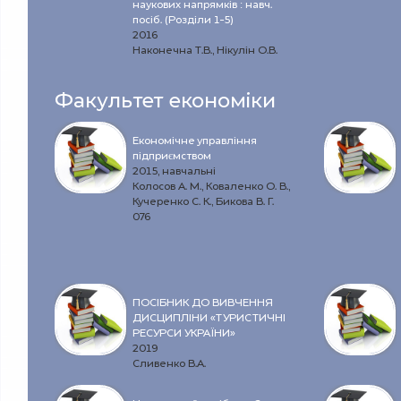
наукових напрямків : навч.
посіб. (Розділи 1-5)
2016
Наконечна Т.В., Нікулін О.В.
Факультет економіки
Економічне управління
підприємством
2015, навчальні
Колосов А. М., Коваленко О. В.,
Кучеренко С. К., Бикова В. Г.
076
ПОСІБНИК ДО ВИВЧЕННЯ
ДИСЦИПЛІНИ «ТУРИСТИЧНІ
РЕСУРСИ УКРАЇНИ»
2019
Сливенко В.А.