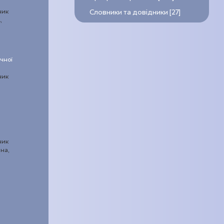
ник
Словники та довідники [27]
,
чної
ник
ник
на,