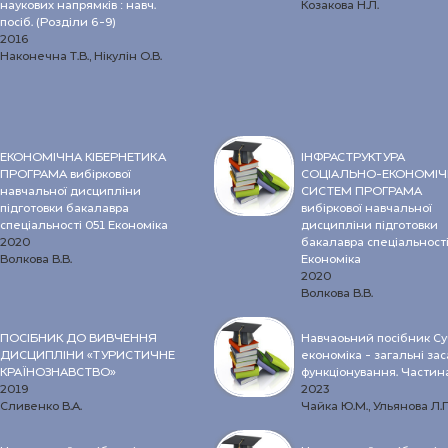
наукових напрямків : навч.
Козакова Н.Л.
посіб. (Розділи 6-9)
2016
Наконечна Т.В., Нікулін О.В.
ЕКОНОМІЧНА КІБЕРНЕТИКА
ІНФРАСТРУКТУРА
ПРОГРАМА вибіркової
СОЦІАЛЬНО-ЕКОНОМІ
навчальної дисципліни
СИСТЕМ ПРОГРАМА
підготовки бакалавра
вибіркової навчальної
спеціальності 051 Економіка
дисципліни підготовки
2020
бакалавра спеціальності
Волкова В.В.
Економіка
2020
Волкова В.В.
ПОСІБНИК ДО ВИВЧЕННЯ
Навчаоьний посібник С
ДИСЦИПЛІНИ «ТУРИСТИЧНЕ
економіка - загальні за
КРАЇНОЗНАВСТВО»
функціонування. Частин
2019
2023
Сливенко В.А.
Чайка Ю.М., Ульянова Л.П