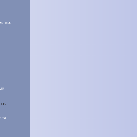
истем:
щій
Т.В.
в та