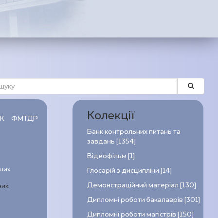
Колекції
К
ФМТДР
Банк контрольних питань та
завдань [1354]
Відеофільм [1]
йних
Глосарій з дисципліни [14]
Демонстраційний матеріал [130]
ник
Дипломні роботи бакалаврів [301]
Дипломні роботи магістрів [150]