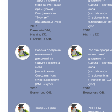
"Друга іноземна
дисципліни
мова (англійська/
«Друга іноземн
французька)".
мова
Спеціальність:
(англійська)».
"Туризм"
Спеціальність:
(бакалавр, 2 курс)
«Менеджмент»,
2017
курс
Ваняркін В.М.,
2018
Нікітіна Г.Є.,
Нікітіна Г.Є.
Поливяна О.В.
Робоча програма
Робоча програм
навчальної
навчальної
дисципліни
дисципліни
«Друга іноземна
«Друга іноземн
мова
мова
(англійська)».
(англійська)».
Спеціальність
Спеціальність
«Менеджмент»
«Туризм» (ВТ_2
(ВМ_3 курс)
курс)
2018
2018
Бовкунова О.В.
Бовкунова О.В.
Завдання для
РОБОЧА