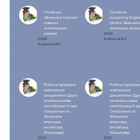
Посібник
Посібник
«Вчимося слухати
«Learning Engli
новини
Idioms. Вивчай
англійською
англійські ідіом
мовою»
2014
2014
Алексєєв В.С.
Алексєєв В.С.
Робоча програма
Робоча програм
навчальної
навчальної
дисципліни Друга
дисципліни Дру
іноземна мова
іноземна мова
(англійська) 4 курс
(англійська) 3 ку
Спеціальність
Спеціальність
Філологія
Філологія
японська,
японська,
китайська
китайська
(бакалавр)
(бакалавр)
2017
2017