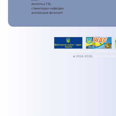
Аксютіна Т.В.,
ст.викладач кафедри
англійської філології
Поштова служба
Система елек
© 2014-2026,
Dmitry Boyko