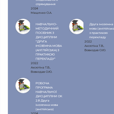
спрямування
2024
Мащенко О.А.
НАВЧАЛЬНО-
Друга іноземна
МЕТОДИЧНИЙ
мова (англійська
ПОСІБНИК З
з практикою
ДИСЦИПЛІНИ
перекладу
“ДРУГА
2022
ІНОЗЕМНА МОВА
Аксютіна Т.В.,
(АНГЛІЙСЬКА) З
Вовкодав О.Ю.
ПРАКТИКОЮ
ПЕРЕКЛАДУ”
2022
Аксютіна Т.В.,
Вовкодав О.Ю.
РОБОЧА
ПРОГРАМА
НАВЧАЛЬНОЇ
ДИСЦИПЛІНИ ОК
2.8 Друга
іноземна мова
(англійська)
2024