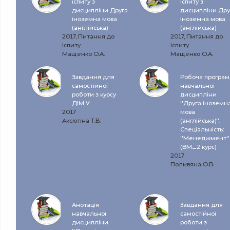
іспиту з
іспиту з
дисципліни Друга
дисципліни Дру
іноземна мова
іноземна мова
(англійська)
(англійська)
2017, Питання до
2017, Питання до
іспиту
іспиту
Мащенко О.А.
Мащенко О.А.
Завдання для
Робоча програм
самостійної
навчальної
роботи з курсу
дисципліни
ДІМ V
"Друга іноземн
2017
мова
Аксютіна Т.В.
(англійська)".
Спеціальність:
"Менеджмент"
(ВМ_2 курс)
2017
Поливяна О.В.
Анотація
Завдання для
навчальної
самостійної
дисципліни
роботи з