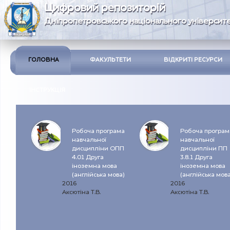
Цифровий репозиторій
Дніпропетровського національного університе
ГОЛОВНА
ФАКУЛЬТЕТИ
ВІДКРИТІ РЕСУРСИ
ІНСТРУКЦІЯ
Робоча програма
Робоча програм
навчальної
навчальної
дисципліни ОПП
дисципліни ПП
4.01 Друга
3.8.1 Друга
іноземна мова
іноземна мова
(англійська мова)
(англійська мова
2016
2016
Аксютіна Т.В.
Аксютіна Т.В.