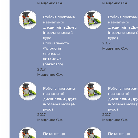
Мащенко О.А.
Мащенко О.А.
Робоча програма
Робоча програм
навчальної
навчальної
дисципліни Друга
дисципліни Дру
іноземна мова 1
іноземна мова (
курс
курс )
Спеціальність
2017
Філологія
Мащенко О.А.
японська,
китайська
(бакалавр)
2017
Мащенко О.А.
Робоча програма
Робоча програм
навчальної
навчальної
дисципліни Друга
дисципліни Дру
іноземна мова (4
іноземна мова (
курс )
курс )
2017
2017
Мащенко О.А.
Мащенко О.А.
Питання до
Питання до