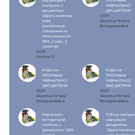
підсумкового
ПРОГРАМА
контролю з
НАВЧАЛЬНОЇ
дисципліни
ДИСЦИПЛІНИ
«Друга іноземна
2019
мова
Аксютіна Тетяна
(англійська)».
Володимирівна
Спеціальність
«Менеджмент»
(ВМ_3 курс_1
семестр)
2018
Нікітіна Г.Є.
РОБОЧА
РОБОЧА
ПРОГРАМА
ПРОГРАМА
НАВЧАЛЬНОЇ
НАВЧАЛЬНОЇ
ДИСЦИПЛІНИ
ДИСЦИПЛІНИ
2019
2019
Аксютіна Тетяна
Аксютіна Тетяна
Володимирівна
Володимирівна
Навчально -
Робоча програм
методичний
навчальної
посібник з
дисципліни
дисципліни "ДІМ
"Друга іноземн