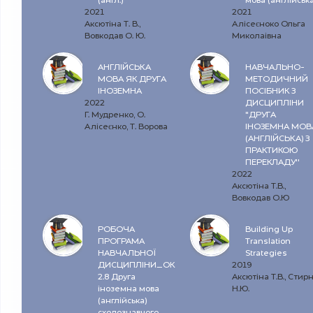
(англ.)"
мова (англійська
2021
2021
Аксютіна Т. В.,
Алісеєноко Ольга
Вовкодав О. Ю.
Миколаівна
АНГЛІЙСЬКА
НАВЧАЛЬНО-
МОВА ЯК ДРУГА
МЕТОДИЧНИЙ
ІНОЗЕМНА
ПОСІБНИК З
2022
ДИСЦИПЛІНИ
Г. Мудренко, О.
“ДРУГА
Алісеєнко, Т. Ворова
ІНОЗЕМНА МОВ
(АНГЛІЙСЬКА) З
ПРАКТИКОЮ
ПЕРЕКЛАДУ”
2022
Аксютіна Т.В.,
Вовкодав О.Ю
РОБОЧА
Building Up
ПРОГРАМА
Translation
НАВЧАЛЬНОЇ
Strategies
ДИСЦИПЛІНИ_ОК
2019
2.8 Друга
Аксютіна Т.В., Стирн
іноземна мова
Н.Ю.
(англійська)
сходознавчого