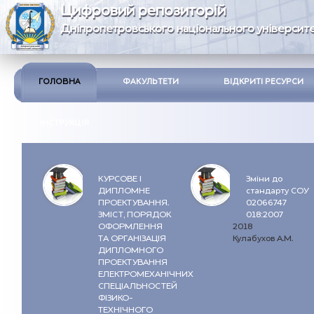
Цифровий репозиторій
Дніпропетровського національного університе
ГОЛОВНА
ФАКУЛЬТЕТИ
ВІДКРИТІ РЕСУРСИ
ІНСТРУКЦІЯ
КУРСОВЕ І
Зміни до
ДИПЛОМНЕ
стандарту СОУ
ПРОЕКТУВАННЯ.
02066747
ЗМІСТ, ПОРЯДОК
018:2007
ОФОРМЛЕННЯ
2018
ТА ОРГАНІЗАЦІЯ
Кулабухов А.М.
ДИПЛОМНОГО
ПРОЕКТУВАННЯ
ЕЛЕКТРОМЕХАНІЧНИХ
СПЕЦІАЛЬНОСТЕЙ
ФІЗИКО-
ТЕХНІЧНОГО