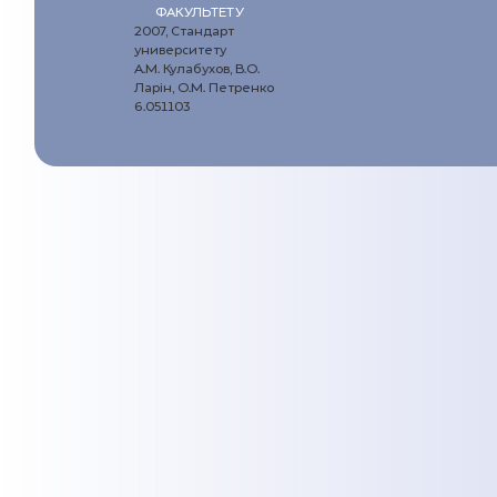
ФАКУЛЬТЕТУ
2007, Стандарт
университету
А.М. Кулабухов, В.О.
Ларін, О.М. Петренко
6.051103