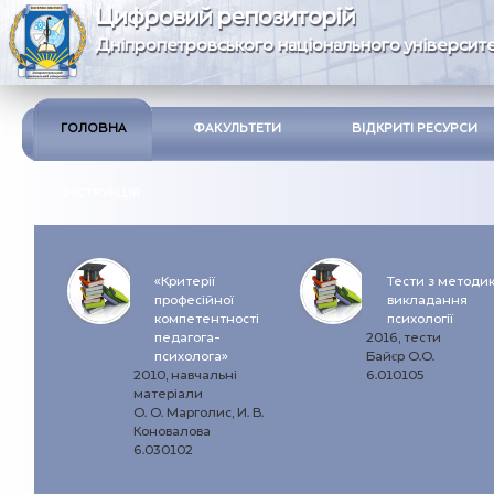
Цифровий репозиторій
Дніпропетровського національного університе
ГОЛОВНА
ФАКУЛЬТЕТИ
ВІДКРИТІ РЕСУРСИ
ІНСТРУКЦІЯ
«Критерії
Тести з методи
професійної
викладання
компетентності
психології
педагога-
2016, тести
психолога»
Байєр О.О.
2010, навчальні
6.010105
матеріали
О. О. Марголис, И. В.
Коновалова
6.030102