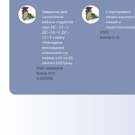
Завдання для
Структуровані
самостійної
опорні конспек
роботи студентів
лекцій з
груп ДС–13–1,
геронтопсихолог
ДС–13–2, ДС–
2015
13–3 з курсу
Байєр О. О.
«Методика
викладання
психології» на
період з 20 по 26
лютого 2017 року
2017, завдання
Байєр О.О.
6.030102