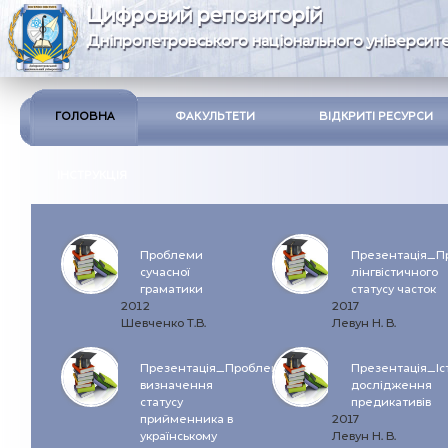
Цифровий репозиторій
Дніпропетровського національного університе
ГОЛОВНА
ФАКУЛЬТЕТИ
ВІДКРИТІ РЕСУРСИ
ІНСТРУКЦІЯ
Проблеми
Презентація_П
сучасної
лінгвістичного
граматики
статусу часток
2012
2017
Шевченко Т.В.
Левун Н. В.
Презентація_Проблема
Презентація_Іс
визначення
дослідження
статусу
предикативів
прийменника в
2017
українському
Левун Н. В.