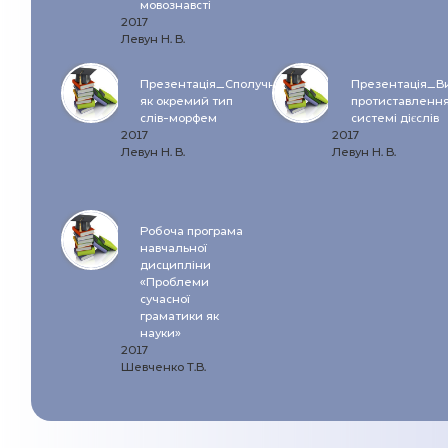
мовознавсті
2017
Левун Н. В.
Презентація_Сполучник
Презентація_В
як окремий тип
протиставлення
слів-морфем
системі дієслів
2017
2017
Левун Н. В.
Левун Н. В.
Робоча програма
навчальної
дисципліни
«Проблеми
сучасної
граматики як
науки»
2017
Шевченко Т.В.