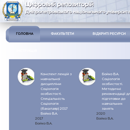
Цифровий репозиторій
Дніпропетровського національного університе
ГОЛОВНА
ФАКУЛЬТЕТИ
ВІДКРИТІ РЕСУРСИ
ІНСТРУКЦІЯ
Конспект лекцій з
Бойко В.А.
навчальної
Соціологія
дисципліни
особистості.
Соціологія
Методичні
особистості.
рекомендації д
Спеціальність
підготовки до
Соціологія
навчальних
(бакалавр) 2017
занять
Бойко В.А.
2020
2017
Бойко В.А.
Бойко В.А.