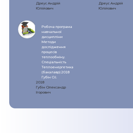
Дреус Андрій
Дреус Андрій
Юлійович
Юлійович
Робоча програма
навчальної
дисципліни
Методи
дослідження
процесів
теплообміну.
Спеціальність
Теплоенергетика
(бакалавр) 2018
Губін О.І.
2018
Губін Олександр
Ігорович