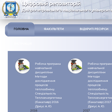
Цифровий репозиторій
Дніпропетровського національного університе
ГОЛОВНА
ФАКУЛЬТЕТИ
ВІДКРИТІ РЕСУРСИ
ІНСТРУКЦІЯ
Робоча програма
Робоча програм
навчальної
навчальної
дисципліни
дисципліни
Методи
Методи
дослідження
дослідження
процесів
процесів
теплообміну.
теплообміну.
Спеціальність
Спеціальність
Теплоенергетика
Теплоенергети
(бакалавр) 2016
(бакалавр) 2017
Дреус А. Ю.
Дреус А. Ю.
2016
2017