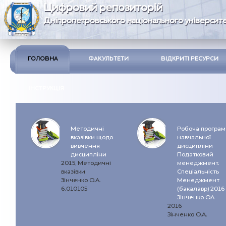
Цифровий репозиторій
Дніпропетровського національного університе
ГОЛОВНА
ФАКУЛЬТЕТИ
ВІДКРИТІ РЕСУРСИ
ІНСТРУКЦІЯ
Методичні
Робоча програм
вказівки щодо
навчальної
вивчення
дисципліни
дисципліни
Податковий
2015, Методичні
менеджмент.
вказівки
Спеціальність
Зінченко О.А.
Менеджмент
6.010105
(бакалавр) 2016
Зінченко ОА
2016
Зінченко О.А.