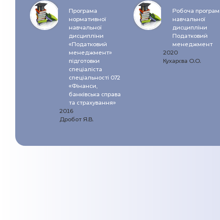
Програма
Робоча програм
нормативної
навчальної
навчальної
дисципліни
дисципліни
Податковий
«Податковий
менеджмент
менеджмент»
2020
підготовки
Кухарєва О.О.
спеціаліста
спеціальності 072
«Фінанси,
банківська справа
та страхування»
2016
Дробот Я.В.