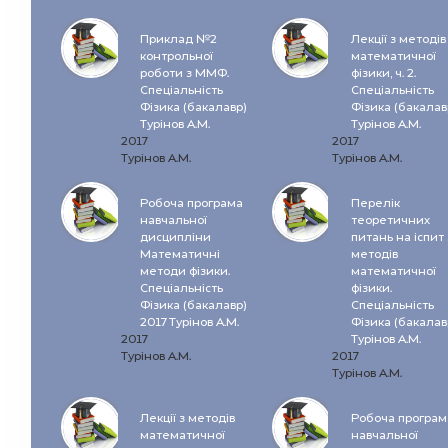
Приклад №2
Лекції з методів
контрольної
математичної
роботи з ММФ.
фізики, ч. 2.
Спеціальність
Спеціальність
Фізика (бакалавр)
Фізика (бакалав
Турінов А.М.
Турінов А.М.
2017
2017
Турінов А.М.
Турінов А.М.
Робоча програма
Перелік
навчальної
теоретичних
дисципліни
питань на іспит 
Математичні
методів
методи фізики.
математичної
Спеціальність
фізики.
Фізика (бакалавр)
Спеціальність
2017 Турінов А.М.
Фізика (бакалав
2017
Турінов А.М.
Турінов А.М.
2017
Турінов А.М.
Лекції з методів
Робоча програм
математичної
навчальної