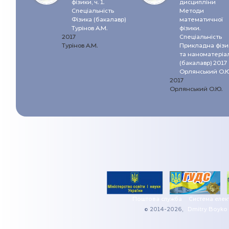
фізики, ч. 1.
дисципліни
Спеціальність
Методи
Фізика (бакалавр)
математичної
Турінов А.М.
фізики.
2017
Спеціальність
Турінов А.М.
Прикладна фізи
та наноматеріа
(бакалавр) 2017
Орлянський О.Ю
2017
Орлянський О.Ю.
Поштова служба
Система елек
© 2014-2026,
Dmitry Boyko