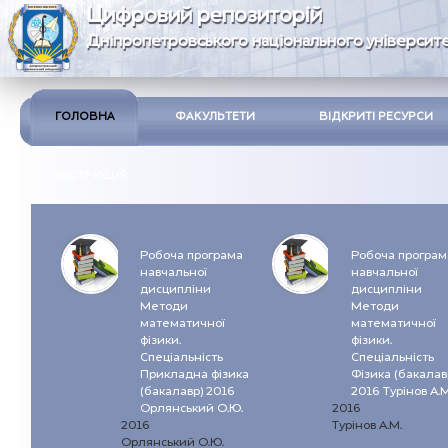
Цифровий репозиторій
Дніпропетровського національного університе
ГОЛОВНА
ФАКУЛЬТЕТИ
ВІДКРИТІ РЕСУРСИ
ІНСТРУКЦІЯ
Робоча програма
Робоча програм
навчальної
навчальної
дисципліни
дисципліни
Методи
Методи
математичної
математичної
фізики.
фізики.
Спеціальність
Спеціальність
Прикладна фізика
Фізика (бакалав
(бакалавр) 2016
2016 Турінов А.М
Орлянський О.Ю.
2016
2016
Турінов А.М.
Орлянський О.Ю.