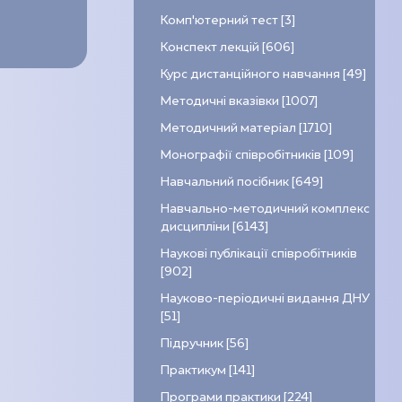
Комп’ютерний тест [3]
Конспект лекцій [606]
Курс дистанційного навчання [49]
Методичні вказівки [1007]
Методичний матеріал [1710]
Монографії співробітників [109]
Навчальний посібник [649]
Навчально-методичний комплекс
дисципліни [6143]
Наукові публікації співробітників
[902]
Науково-періодичні видання ДНУ
[51]
Підручник [56]
Практикум [141]
Програми практики [224]