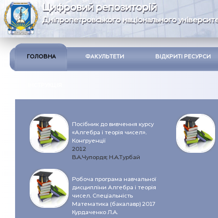
Цифровий репозиторій
Дніпропетровського національного університе
ГОЛОВНА
ФАКУЛЬТЕТИ
ВІДКРИТІ РЕСУРСИ
ІНСТРУКЦІЯ
Посібник до вивчення курсу
«Алгебра і теорія чисел».
Конгруенції
2012
В.А.Чупордя; Н.А.Турбай
Робоча програма навчальної
дисципліни Алгебра і теорія
чисел. Спеціальність
Математика (бакалавр) 2017
Курдаченко Л.А.