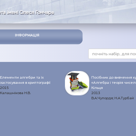
та імені Олеся Гончара
ІНФОРМАЦІЯ
Елементи алгебри та їх
Посібник до вивчення к
застосування в криптографії
«Алгебра і теорія чисел»
2015
Кільця
Калашнікова Н.В.
2013
В.А.Чупордя; Н.А.Турбай