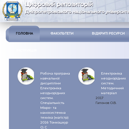
Цифровий репозиторій
Дніпропетровського національного університе
ГОЛОВНА
ФАКУЛЬТЕТИ
ВІДКРИТІ РЕСУРСИ
ІНСТРУКЦІЯ
Робоча програма
Електроніка
навчальної
неоднорідних
дисципліни
систем.
Eлектроніка
Методичний
неоднорідних
матеріал
систем.
2017
Спеціальність
Гапонов О.В.
Мікро- та
наносистемна
техніка (магістр)
2016 Тонкошкур
О. С