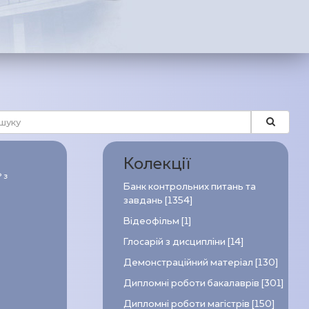
Колекції
 з
Банк контрольних питань та
завдань [1354]
Відеофільм [1]
Глосарій з дисципліни [14]
Демонстраційний матеріал [130]
Дипломні роботи бакалаврів [301]
Дипломні роботи магістрів [150]