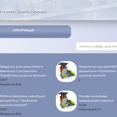
та імені Олеся Гончара
ІНФОРМАЦІЯ
Завдання для самостійного
Перелік питань для КМР
вивчення з дисципліни
дисципліни «Проблеми
«Проблеми сучасної екології»
сучасної екології»
2017
2
Яковенко В.М.
Робоча програма навчальної
Основи економіки
дисципліни "Проблеми
природокористування
сучасної екології"
2018
2017
Бобильов Ю.П.
Яковенко В.М.