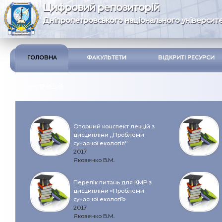
Цифровий репозиторій
Дніпропетровського національного університе
ГОЛОВНА
ФАКУЛЬТЕТИ
ВІДКРИТІ РЕСУРСИ
ІНСТРУКЦІЯ
Опорний конспект лекцій з
дисципліни „Проблеми
сучасної екологія"
2017
Яковенко В.М.
Перелік питань для КМР з
дисципліни «Проблеми
сучасної екології»
2017
Яковенко В.М.