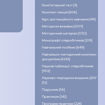
Комп’ютерний тест [3]
Конспект лекцій [606]
Курс дистанційного навчання [49]
Методичні вказівки [1007]
Методичний матеріал [1710]
Монографії співробітників [109]
Навчальний посібник [649]
Навчально-методичний комплекс
дисципліни [6143]
Наукові публікації співробітників
[902]
Науково-періодичні видання ДНУ
[51]
Підручник [56]
Практикум [141]
Програми практики [224]