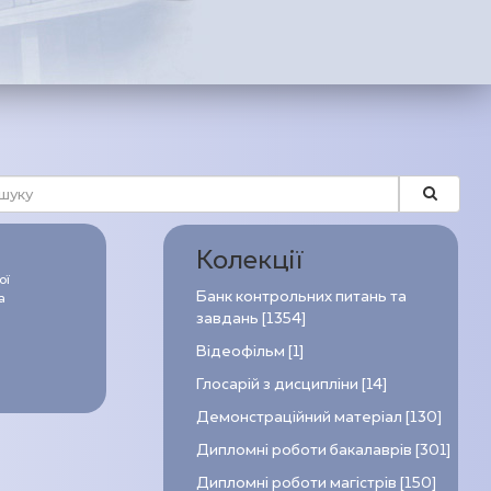
Колекції
ої
Банк контрольних питань та
а
завдань [1354]
Відеофільм [1]
Глосарій з дисципліни [14]
Демонстраційний матеріал [130]
Дипломні роботи бакалаврів [301]
Дипломні роботи магістрів [150]