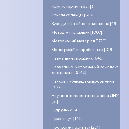
Комп’ютерний тест [3]
Конспект лекцій [606]
Курс дистанційного навчання [49]
Методичні вказівки [1007]
Методичний матеріал [1710]
Монографії співробітників [109]
Навчальний посібник [649]
Навчально-методичний комплекс
дисципліни [6143]
Наукові публікації співробітників
[902]
Науково-періодичні видання ДНУ
[51]
Підручник [56]
Практикум [141]
Програми практики [224]