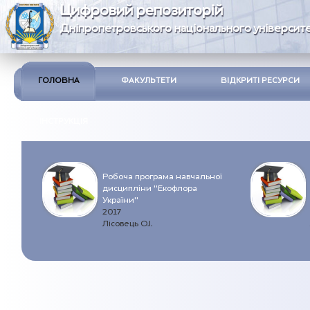
Цифровий репозиторій
Дніпропетровського національного університе
ГОЛОВНА
ФАКУЛЬТЕТИ
ВІДКРИТІ РЕСУРСИ
ІНСТРУКЦІЯ
Робоча програма навчальної
дисципліни "Екофлора
України"
2017
Лісовець О.І.