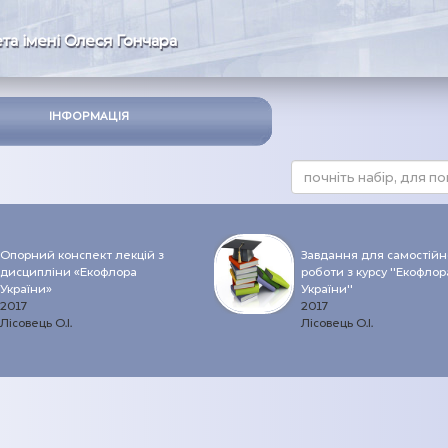
та імені Олеся Гончара
ІНФОРМАЦІЯ
Опорний конспект лекцій з
Завдання для самостійн
дисципліни «Екофлора
роботи з курсу "Екофлор
України»
України"
2017
2017
Лісовець О.І.
Лісовець О.І.