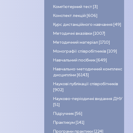
Комп’ютерний тест [3]
Конспект лекцій [606]
Курс дистанційного навчання [49]
Методичні вказівки [1007]
Методичний матеріал [1710]
Монографії співробітників [109]
Навчальний посібник [649]
Навчально-методичний комплекс
дисципліни [6143]
Наукові публікації співробітників
[902]
Науково-періодичні видання ДНУ
[51]
Підручник [56]
Практикум [141]
Програми практики [224]