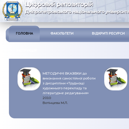
Цифровий репозиторій
Дніпропетровського національного університе
ГОЛОВНА
ФАКУЛЬТЕТИ
ВІДКРИТІ РЕСУРСИ
ІНСТРУКЦІЯ
МЕТОДИЧНІ ВКАЗІВКИ до
виконання самостійної роботи
з дисципліни «Труднощі
художнього перекладу та
літературне редагування»
2010
Вотінцева М.Л.