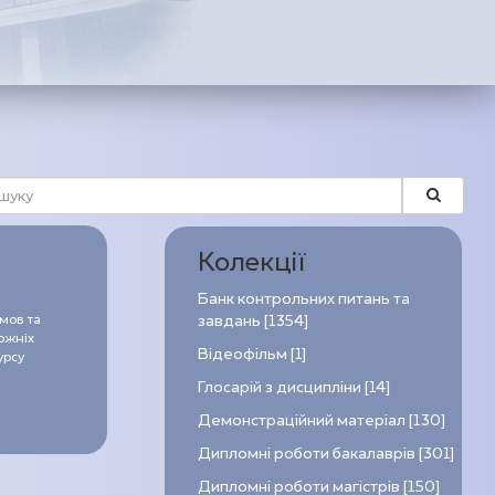
Колекції
Банк контрольних питань та
 мов та
завдань [1354]
ожніх
Відеофільм [1]
урсу
Глосарій з дисципліни [14]
Демонстраційний матеріал [130]
Дипломні роботи бакалаврів [301]
Дипломні роботи магістрів [150]