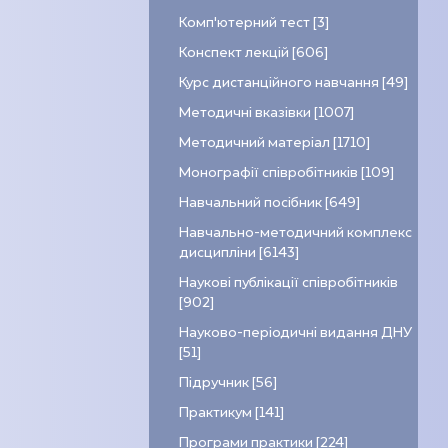
Комп’ютерний тест [3]
Конспект лекцій [606]
Курс дистанційного навчання [49]
Методичні вказівки [1007]
Методичний матеріал [1710]
Монографії співробітників [109]
Навчальний посібник [649]
Навчально-методичний комплекс
дисципліни [6143]
Наукові публікації співробітників
[902]
Науково-періодичні видання ДНУ
[51]
Підручник [56]
Практикум [141]
Програми практики [224]