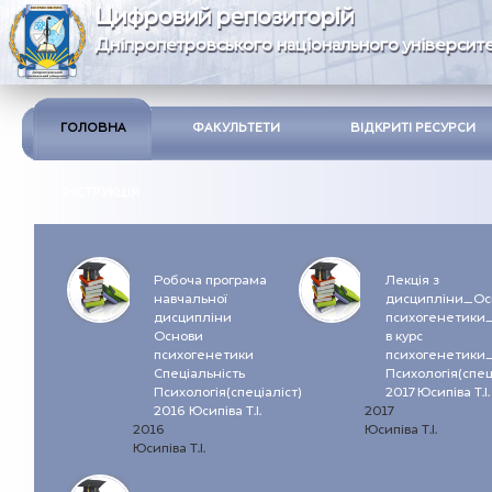
Цифровий репозиторій
Дніпропетровського національного університе
ГОЛОВНА
ФАКУЛЬТЕТИ
ВІДКРИТІ РЕСУРСИ
ІНСТРУКЦІЯ
Робоча програма
Лекція з
навчальної
дисципліни_Ос
дисципліни
психогенетики
Основи
в курс
психогенетики
психогенетики_
Спеціальність
Психологія(спец
Психологія(спеціаліст)
2017 Юсипіва Т.І.
2016 Юсипіва Т.І.
2017
2016
Юсипіва Т.І.
Юсипіва Т.І.