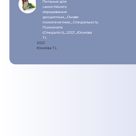
Питання для
самостійного
опрацювання
дисципліни_Онови
психогенетики_Спеціальність
Психологія
(Спеціаліст)_2017_Юсипіва
Т.І.
2017
Юсипіва Т.І.