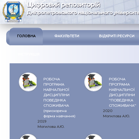
Цифровий репозиторій
Дніпропетровського національного університе
ГОЛОВНА
ФАКУЛЬТЕТИ
ВІДКРИТІ РЕСУРСИ
ІНСТРУКЦІЯ
РОБОЧА
РОБОЧА
ПРОГРАМА
ПРОГРАМА
НАВЧАЛЬНОЇ
НАВЧАЛЬНОЇ
ДИСЦИПЛІНИ
ДИСЦИПЛІНИ
ПОВЕДІНКА
"ПОВЕДІНКА
СПОЖИВАЧА
СПОЖИВАЧА"
(прискорена
2020
форма навчання)
Могилова А.Ю.
2019
Могилова А.Ю.