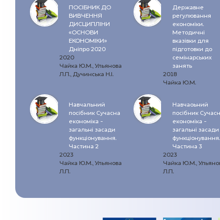
ПОСІБНИК ДО
Державне
ВИВЧЕННЯ
регулювання
ДИСЦИПЛІНИ
економіки.
«ОСНОВИ
Методичні
ЕКОНОМІКИ»
вказівки для
Дніпро 2020
підготовки до
2020
семінарських
Чайка Ю.М., Ульянова
занять
Л.П., Дучинська Н.І.
2018
Чайка Ю.М.
Навчальний
Навчаоьний
посібник Сучасна
посібник Сучас
економіка -
економіка -
загальні засади
загальні засади
функціонування.
функціонування.
Частина 2
Частина 3
2023
2023
Чайка Ю.М., Ульянова
Чайка Ю.М., Ульяно
Л.П.
Л.П.