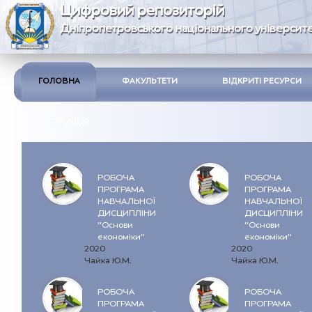
Цифровий репозиторій
Дніпропетровського національного університе
ГОЛОВНА
ФАКУЛЬТЕТИ
ВІДКРИТІ РЕСУРСИ
ІНСТРУКЦІЯ
РОБОЧА
РОБОЧА
ПРОГРАМА
ПРОГРАМА
НАВЧАЛЬНОЇ
НАВЧАЛЬНОЇ
ДИСЦИПЛІНИ
ДИСЦИПЛІНИ
"Основи
"Основи
економіки"
економіки"
2020
2020
Чайка Ю.М.
Чайка Ю.М.
РОБОЧА
РОБОЧА
ПРОГРАМА
ПРОГРАМА