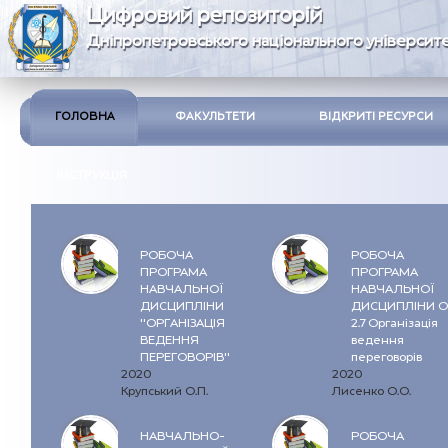
Цифровий репозиторій
Дніпропетровського національного університе
ГОЛОВНА
ФАКУЛЬТЕТИ
ВІДКРИТІ РЕСУРСИ
ІНСТРУКЦІЯ
РОБОЧА
РОБОЧА
ПРОГРАМА
ПРОГРАМА
НАВЧАЛЬНОЇ
НАВЧАЛЬНОЇ
ДИСЦИПЛІНИ
ДИСЦИПЛІНИ О
"ОРГАНІЗАЦІЯ
2.7 Організація
ВЕДЕННЯ
ведення
ПЕРЕГОВОРІВ"
переговорів
2020
2020
Крупський О.П.
Лисенко О.О.
НАВЧАЛЬНО-
РОБОЧА