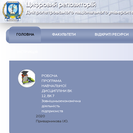
Цифровий репозиторій
Дніпропетровського національного університе
ГОЛОВНА
ФАКУЛЬТЕТИ
ВІДКРИТІ РЕСУРСИ
ІНСТРУКЦІЯ
РОБОЧА
ПРОГРАМА
НАВЧАЛЬНОЇ
ДИСЦИПЛІНИ ВК
12, ВК 7
Зовнішньоекономічна
діяльність
підприємств
2020
Приварникова І.Ю.