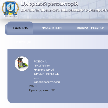
Цифровий репозиторій
Дніпропетровського національного університе
ГОЛОВНА
ФАКУЛЬТЕТИ
ВІДКРИТІ РЕСУРСИ
ІНСТРУКЦІЯ
РОБОЧА
ПРОГРАМА
НАВЧАЛЬНОЇ
ДИСЦИПЛІНИ ОК
2.18
Фітопаразитологія
2020
Бригадиренко В.В.