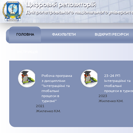
Цифровий репозиторій
Дніпропетровського національного університе
ГОЛОВНА
ФАКУЛЬТЕТИ
ВІДКРИТІ РЕСУРСИ
ІНСТРУКЦІЯ
Робоча програма
23-24 РП
з дисципліни
Інтеграційні та
"Інтеграційні та
глобальні
глобальні
процеси в туриз
процеси в
2023
туризмі"
Жиленко К.М.
2021
Жиленко К.М.