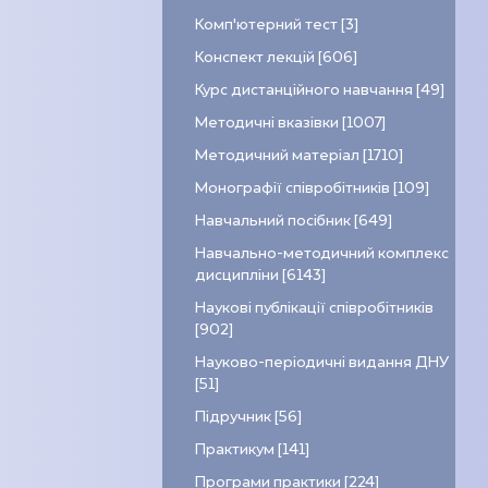
Комп’ютерний тест [3]
Конспект лекцій [606]
Курс дистанційного навчання [49]
Методичні вказівки [1007]
Методичний матеріал [1710]
Монографії співробітників [109]
Навчальний посібник [649]
Навчально-методичний комплекс
дисципліни [6143]
Наукові публікації співробітників
[902]
Науково-періодичні видання ДНУ
[51]
Підручник [56]
Практикум [141]
Програми практики [224]