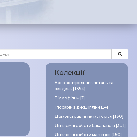
Колекції
Банк контрольних питань та
завдань [1354]
Відеофільм [1]
Глосарій з дисципліни [14]
Демонстраційний матеріал [130]
Дипломні роботи бакалаврів [301]
Дипломні роботи магістрів [150]