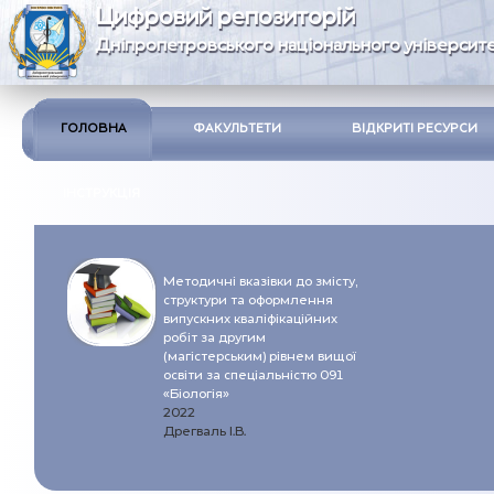
Цифровий репозиторій
Дніпропетровського національного університе
ГОЛОВНА
ФАКУЛЬТЕТИ
ВІДКРИТІ РЕСУРСИ
ІНСТРУКЦІЯ
Методичні вказівки до змісту,
структури та оформлення
випускних кваліфікаційних
робіт за другим
(магістерським) рівнем вищої
освіти за спеціальністю 091
«Біологія»
2022
Дрегваль І.В.