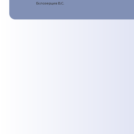
Бєлозерцев В.С.