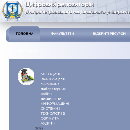
Цифровий репозиторій
Дніпропетровського національного університе
ГОЛОВНА
ФАКУЛЬТЕТИ
ВІДКРИТІ РЕСУРСИ
ІНСТРУКЦІЯ
МЕТОДИЧНІ
ВКАЗІВКИ для
виконання
лабораторних
робіт з
дисципліни
«ІНФОРМАЦІЙНІ
СИСТЕМИ І
ТЕХНОЛОГІЇ В
ОБЛІКУ ТА
АУДИТІ»
2022