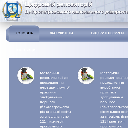
Цифровий репозиторій
Дніпропетровського національного університе
ГОЛОВНА
ФАКУЛЬТЕТИ
ВІДКРИТІ РЕСУРСИ
ІНСТРУКЦІЯ
Методичні
Методичні
рекомендації до
рекомендації д
проходження
проходження
переддипломної
виробничої
практики
практики
здобувачами
здобувачами
першого
першого
(бакалаврського)
(бакалаврського
рівня вищої освіти
рівня вищої осві
за спеціальністю
за спеціальніст
121 Інженерія
121 Інженерія
програмного
програмного