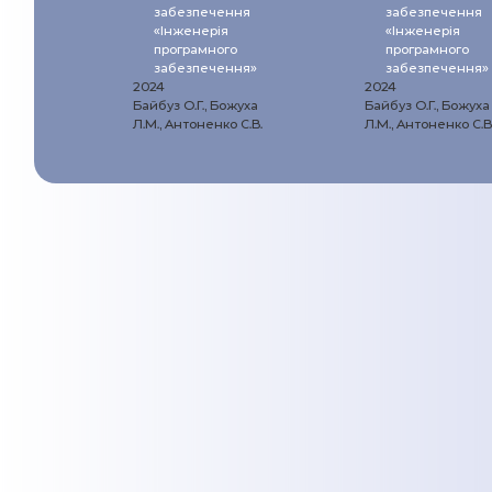
забезпечення
забезпечення
«Інженерія
«Інженерія
програмного
програмного
забезпечення»
забезпечення»
2024
2024
Байбуз О.Г., Божуха
Байбуз О.Г., Божуха
Л.М., Антоненко С.В.
Л.М., Антоненко С.В