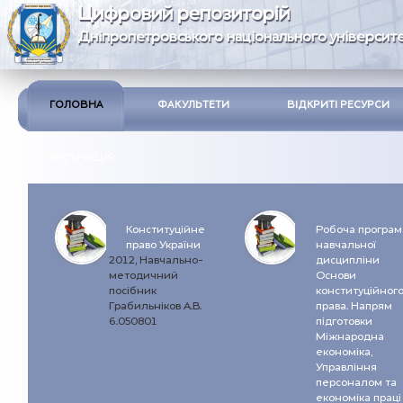
Цифровий репозиторій
Дніпропетровського національного університе
ГОЛОВНА
ФАКУЛЬТЕТИ
ВІДКРИТІ РЕСУРСИ
ІНСТРУКЦІЯ
Конституційне
Робоча програм
право України
навчальної
2012, Навчально-
дисципліни
методичний
Основи
посібник
конституційног
Грабильніков А.В.
права. Напрям
6.050801
підготовки
Міжнародна
економіка,
Управління
персоналом та
економіка праці