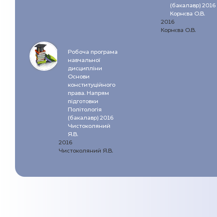
(бакалавр) 2016
Корнєва О.В.
2016
Корнєва О.В.
Робоча програма
навчальної
дисципліни
Основи
конституційного
права. Напрям
підготовки
Політологія
(бакалавр) 2016
Чистоколяний
Я.В.
2016
Чистоколяний Я.В.