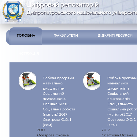
Цифровий репозиторій
Дніпропетровського національного університе
ГОЛОВНА
ФАКУЛЬТЕТИ
ВІДКРИТІ РЕСУРСИ
ІНСТРУКЦІЯ
Робоча програма
Робоча програм
навчальної
навчальної
дисципліни
дисципліни
Соціальний
Соціальний
психоаналіз.
психоаналіз.
Спеціальність
Спеціальність
Соціальна робота
Соціальна робо
(магістр) 2017
(магістр) 2017
Осетрова О.О. 1
Осетрова О.О. 1
(сем)
(сем)
2017
2017
Осетрова Оксана
Осетрова Оксана