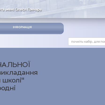
та імені Олеся Гончара
ІНФОРМАЦІЯ
ЧАЛЬНОЇ
викладання
 школі"
родні