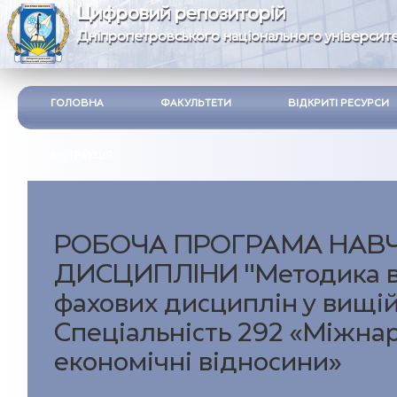
Цифровий репозиторій
Дніпропетровського національного університе
ГОЛОВНА
ФАКУЛЬТЕТИ
ВІДКРИТІ РЕСУРСИ
ІНСТРУКЦІЯ
РОБОЧА ПРОГРАМА НАВ
ДИСЦИПЛІНИ "Методика 
фахових дисциплін у вищій
Спеціальність 292 «Міжна
економічні відносини»