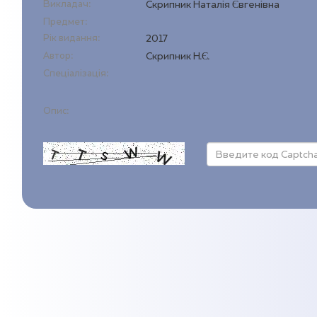
Викладач:
Скрипник Наталія Євгенівна
Предмет:
Рік видання:
2017
Автор:
Скрипник Н.Є.
Спеціалізація:
Опис: