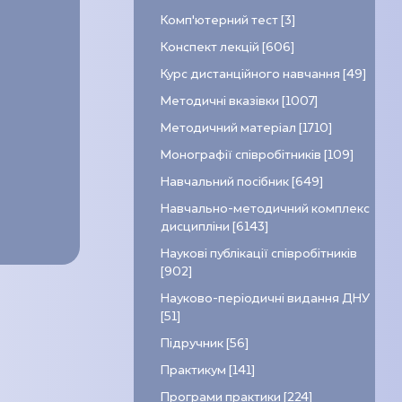
Комп’ютерний тест [3]
Конспект лекцій [606]
Курс дистанційного навчання [49]
Методичні вказівки [1007]
Методичний матеріал [1710]
Монографії співробітників [109]
Навчальний посібник [649]
Навчально-методичний комплекс
дисципліни [6143]
Наукові публікації співробітників
[902]
Науково-періодичні видання ДНУ
[51]
Підручник [56]
Практикум [141]
Програми практики [224]