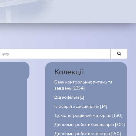
Колекції
Банк контрольних питань та
завдань [1354]
Відеофільм [1]
Глосарій з дисципліни [14]
Демонстраційний матеріал [130]
Дипломні роботи бакалаврів [301]
Дипломні роботи магістрів [150]