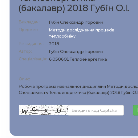
(бакалавр) 2018 Губін О.І.
Викладач:
Губін Олександр Ігорович
Предмет:
Методи дослідження процесів
теплообміну
Рік видання:
2018
Автор:
Губін Олександр Ігорович
Спеціалізація:
6.050601 Теплоенергетика
Опис:
Робоча програма навчальної дисципліни Методи дослід
Спеціальність Теплоенергетика (бакалавр) 2018 Губін О.І