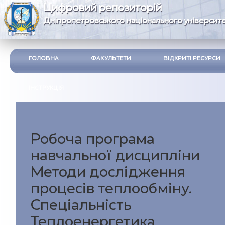
Цифровий репозиторій
Дніпропетровського національного університе
ГОЛОВНА
ФАКУЛЬТЕТИ
ВІДКРИТІ РЕСУРСИ
ІНСТРУКЦІЯ
Робоча програма
навчальної дисципліни
Методи дослідження
процесів теплообміну.
Спеціальність
Теплоенергетика