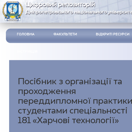
Цифровий репозиторій
Дніпропетровського національного університе
ГОЛОВНА
ФАКУЛЬТЕТИ
ВІДКРИТІ РЕСУРСИ
ІНСТРУКЦІЯ
Посібник з організації та
проходження
переддипломної практик
студентами спеціальності
181 «Харчові технології»