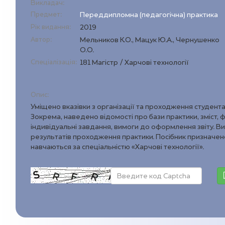
Викладач:
Предмет:
Переддипломна (педагогічна) практика
Рік видання:
2019
Автор:
Мельников К.О., Мацук Ю.А., Чернушенко
О.О.
Спеціалізація:
181 Магістр / Харчові технології
Опис:
Уміщено вказівки з організації та проходження студен
Зокрема, наведено відомості про бази практики, зміст, 
індивідуальні завдання, вимоги до оформлення звіту. В
результатів проходження практики. Посібник призначено
навчаються за спеціальністю «Харчові технології».