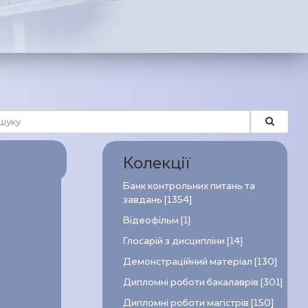
Колекції
Банк контрольних питань та
завдань [1354]
Відеофільм [1]
Глосарій з дисципліни [14]
Демонстраційний матеріал [130]
Дипломні роботи бакалаврів [301]
Дипломні роботи магістрів [150]