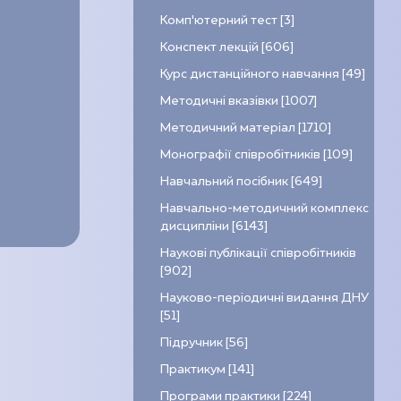
Комп’ютерний тест [3]
Конспект лекцій [606]
Курс дистанційного навчання [49]
Методичні вказівки [1007]
Методичний матеріал [1710]
Монографії співробітників [109]
Навчальний посібник [649]
Навчально-методичний комплекс
дисципліни [6143]
Наукові публікації співробітників
[902]
Науково-періодичні видання ДНУ
[51]
Підручник [56]
Практикум [141]
Програми практики [224]