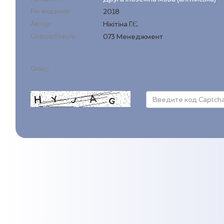
Рік видання:
2018
Автор:
Нікітіна Г.Є.
Спеціалізація:
073 Менеджмент
Опис: