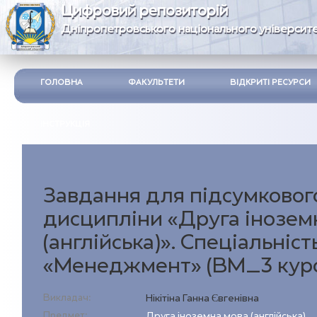
Цифровий репозиторій
Дніпропетровського національного університе
ГОЛОВНА
ФАКУЛЬТЕТИ
ВІДКРИТІ РЕСУРСИ
ІНСТРУКЦІЯ
Завдання для підсумковог
дисципліни «Друга інозем
(англійська)». Спеціальніст
«Менеджмент» (ВМ_3 курс
Викладач:
Нікітіна Ганна Євгенівна
Предмет:
Друга іноземна мова (англійська)