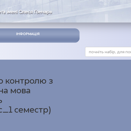
та імені Олеся Гончара
ІНФОРМАЦІЯ
о контролю з
на мова
ь
_1 семестр)