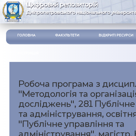
Цифровий репозиторій
Дніпропетровського національного університе
ГОЛОВНА
ФАКУЛЬТЕТИ
ВІДКРИТІ РЕСУРСИ
ІНСТРУКЦІЯ
Робоча програма з дисцип
"Методологія та організац
досліджень", 281 Публічне
та адміністрування, освіт
"Публічне управління та
адміністрування", магістр,