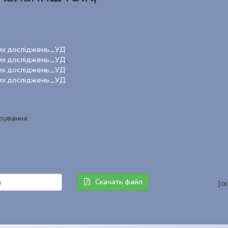
ових досліджень_УД
,
ових досліджень_УД
,
ових досліджень_УД
,
ових досліджень_УД
трування
Скачать файл
[с