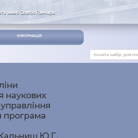
та імені Олеся Гончара
ІНФОРМАЦІЯ
ліни
ія наукових
 управління
ня програма
 Кальниш Ю.Г.,