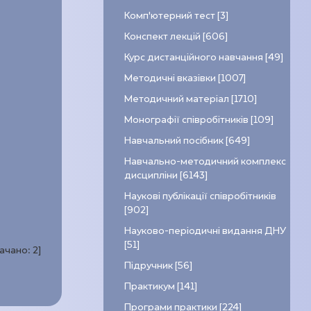
Комп’ютерний тест [3]
Конспект лекцій [606]
Курс дистанційного навчання [49]
Методичні вказівки [1007]
Методичний матеріал [1710]
Монографії співробітників [109]
Навчальний посібник [649]
Навчально-методичний комплекс
дисципліни [6143]
Наукові публікації співробітників
[902]
Науково-періодичні видання ДНУ
[51]
качано:
2
]
Підручник [56]
Практикум [141]
Програми практики [224]