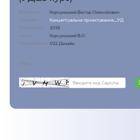
Викладач:
Корсунський Віктор Олексійович
Предмет:
Концептуальне проектування_УД
Рік видання:
2019
Автор:
Корсунський В.О.
Спеціалізація:
022 Дизайн
Опис: