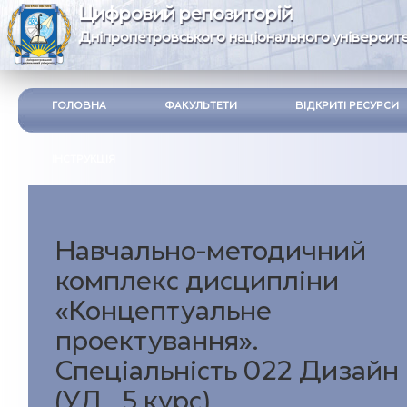
Цифровий репозиторій
Дніпропетровського національного університе
ГОЛОВНА
ФАКУЛЬТЕТИ
ВІДКРИТІ РЕСУРСИ
ІНСТРУКЦІЯ
Навчально-методичний
комплекс дисципліни
«Концептуальне
проектування».
Спеціальність 022 Дизайн
(УД_5 курс)