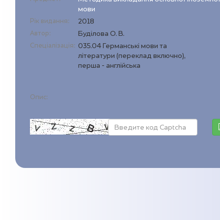
мови
Рік видання:
2018
Автор:
Буділова О. В.
Спеціалізація:
035.04 Германські мови та
літератури (переклад включно),
перша - англійська
Опис: