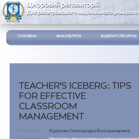
Цифровий репозиторій
Дніпропетровського національного університе
ГОЛОВНА
ФАКУЛЬТЕТИ
ВІДКРИТІ РЕСУРСИ
ІНСТРУКЦІЯ
TEACHER’S ICEBERG: TIPS
FOR EFFECTIVE
CLASSROOM
MANAGEMENT
Викладач:
Буділова Олександра Володимирівна
Предмет:
Методика викладання основної іноземно