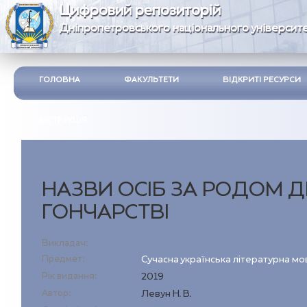
Цифровий репозиторій
Дніпропетровського національного університе
ГОЛОВНА
ФАКУЛЬТЕТИ
ВІДКРИТІ РЕСУРСИ
ІНСТРУКЦІЯ
НАЗВИ ОСІБ ЗА РОДОМ Д
ГОНЧАРСТВІ
Викладач:
Предмет:
Сучасна українська літературна мов
Рік видання:
2019
Автор:
Левун Н. В.