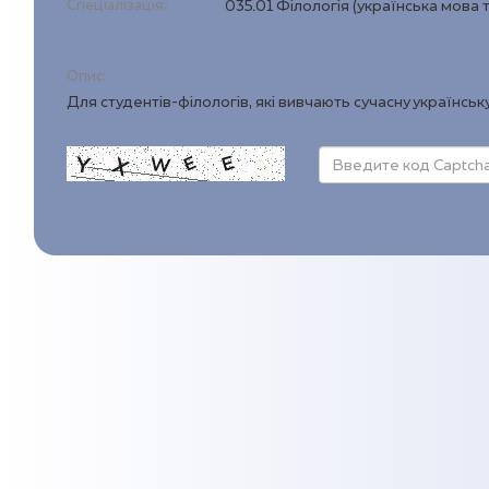
Спеціалізація:
035.01 Філологія (українська мова 
Опис:
Для студентів-філологів, які вивчають сучасну українськ