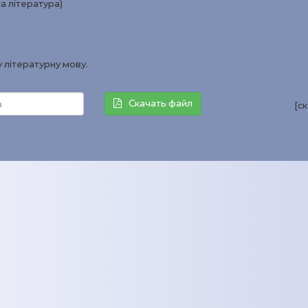
та література)
у літературну мову.
Скачать файл
[с