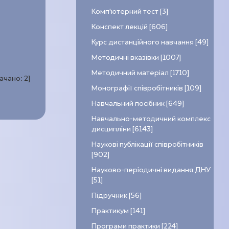
Комп’ютерний тест [3]
Конспект лекцій [606]
Курс дистанційного навчання [49]
Методичні вказівки [1007]
Методичний матеріал [1710]
качано:
2
]
Монографії співробітників [109]
Навчальний посібник [649]
Навчально-методичний комплекс
дисципліни [6143]
Наукові публікації співробітників
[902]
Науково-періодичні видання ДНУ
[51]
Підручник [56]
Практикум [141]
Програми практики [224]