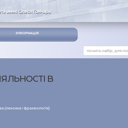
та імені Олеся Гончара
ІНФОРМАЦІЯ
ІЯЛЬНОСТІ В
а (лексика і фразеологія)