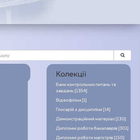
Колекції
Банк контрольних питань та
завдань [1354]
Відеофільм [1]
Глосарій з дисципліни [14]
Демонстраційний матеріал [130]
Дипломні роботи бакалаврів [301]
Дипломні роботи магістрів [150]