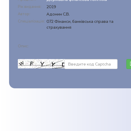
Рік видання:
2019
Автор:
Адонин С.В.
Спеціалізація:
072 Фінанси, банківська справа та
страхування
Опис: