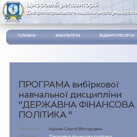
Цифровий репозиторій
Дніпропетровського національного університе
ГОЛОВНА
ФАКУЛЬТЕТИ
ВІДКРИТІ РЕСУРСИ
ІНСТРУКЦІЯ
ПРОГРАМА вибіркової
навчальної дисципліни
"ДЕРЖАВНА ФІНАНСОВА
ПОЛІТИКА "
Викладач:
Адонін Сергій Вікторович
Предмет:
Державна фінансова політика