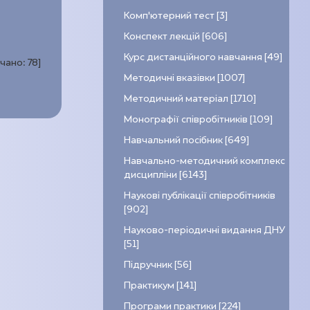
Комп’ютерний тест [3]
Конспект лекцій [606]
Курс дистанційного навчання [49]
ачано:
78
]
Методичні вказівки [1007]
Методичний матеріал [1710]
Монографії співробітників [109]
Навчальний посібник [649]
Навчально-методичний комплекс
дисципліни [6143]
Наукові публікації співробітників
[902]
Науково-періодичні видання ДНУ
[51]
Підручник [56]
Практикум [141]
Програми практики [224]