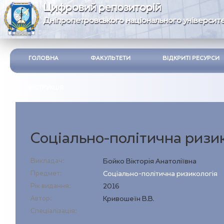
Цифровий репозиторій
Дніпропетровського національного університе
ГОЛОВНА
ФАКУЛЬТЕТИ
ВІДКРИТІ РЕСУРСИ
ІНСТРУКЦІЯ
Соціально-політична ризи
Викладач:
Бойко Вікторія Анатоліївна
Предмет:
Соціально-політична ризикологія
Рік видання:
2016
Автор:
Кривошеїн В.В.
Спеціалізація: