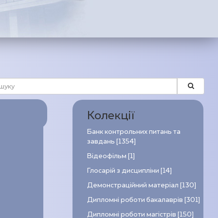
Колекції
Банк контрольних питань та
завдань [1354]
Відеофільм [1]
Глосарій з дисципліни [14]
Демонстраційний матеріал [130]
Дипломні роботи бакалаврів [301]
Дипломні роботи магістрів [150]