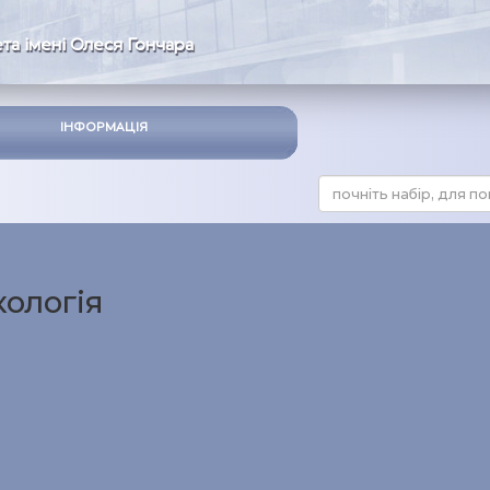
та імені Олеся Гончара
ІНФОРМАЦІЯ
кологія