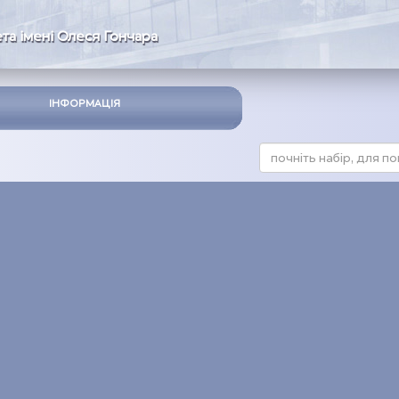
та імені Олеся Гончара
ІНФОРМАЦІЯ