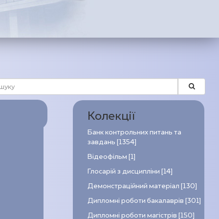
Колекції
Банк контрольних питань та
завдань [1354]
Відеофільм [1]
Глосарій з дисципліни [14]
Демонстраційний матеріал [130]
Дипломні роботи бакалаврів [301]
Дипломні роботи магістрів [150]