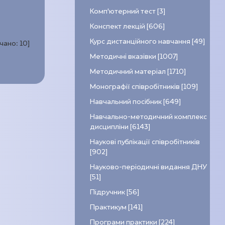
Комп’ютерний тест [3]
Конспект лекцій [606]
Курс дистанційного навчання [49]
ачано:
10
]
Методичні вказівки [1007]
Методичний матеріал [1710]
Монографії співробітників [109]
Навчальний посібник [649]
Навчально-методичний комплекс
дисципліни [6143]
Наукові публікації співробітників
[902]
Науково-періодичні видання ДНУ
[51]
Підручник [56]
Практикум [141]
Програми практики [224]