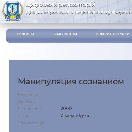
Цифровий репозиторій
Дніпропетровського національного університе
ГОЛОВНА
ФАКУЛЬТЕТИ
ВІДКРИТІ РЕСУРСИ
ІНСТРУКЦІЯ
Манипуляция сознанием
Викладач:
Предмет:
Рік видання:
2000
Автор:
С. Кара-Мурза
Спеціалізація: