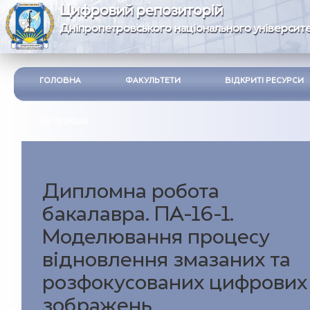
Цифровий репозиторій
Дніпропетровського національного університе
ГОЛОВНА
ФАКУЛЬТЕТИ
ВІДКРИТІ РЕСУРСИ
ІНСТРУКЦІЯ
Дипломна робота
бакалавра. ПА-16-1.
Моделювання процесу
відновлення змазаних та
розфокусованих цифрових
зображень