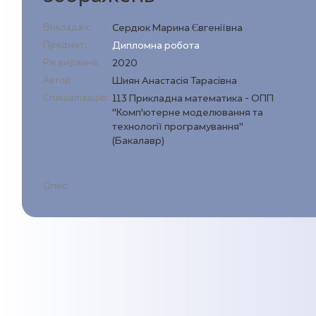
Викладач:
Сердюк Марина Євгеніївна
Предмет:
Дипломна робота
Рік видання:
2020
Автор:
Шиян Анастасія Тарасівна
Спеціалізація:
113 Прикладна математика - ОПП
"Комп’ютерне моделювання та
технології програмування"
(Бакалавр)
Опис: