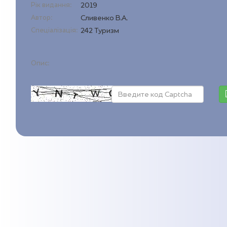
Рік видання:
2019
Автор:
Сливенко В.А.
Спеціалізація:
242 Туризм
Опис: