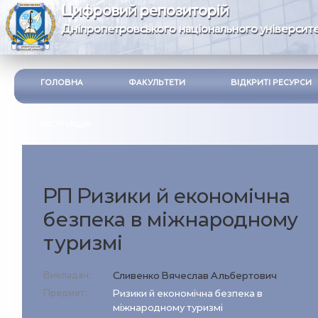
Цифровий репозиторій
Дніпропетровського національного університе
ГОЛОВНА
ФАКУЛЬТЕТИ
ВІДКРИТІ РЕСУРСИ
ІНСТРУКЦІЯ
РП Ризики й економічна
безпека в міжнародному
туризмі
Викладач:
Сливенко Вячеслав Альбертович
Предмет:
Ризики й економічна безпека в
міжнародному туризмі