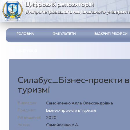
Цифровий репозиторій
Дніпропетровського національного університе
ГОЛОВНА
ФАКУЛЬТЕТИ
ВІДКРИТІ РЕСУРСИ
ІНСТРУКЦІЯ
Силабус_Бізнес-проекти в
туризмі
Викладач:
Самойленко Алла Олександрівна
Предмет:
Бізнес-проекти в туризмі
Рік видання:
2020
Автор:
Самойленко А.А.