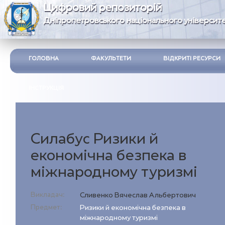
Цифровий репозиторій
Дніпропетровського національного університе
ГОЛОВНА
ФАКУЛЬТЕТИ
ВІДКРИТІ РЕСУРСИ
ІНСТРУКЦІЯ
Силабус Ризики й
економічна безпека в
міжнародному туризмі
Викладач:
Сливенко Вячеслав Альбертович
Предмет:
Ризики й економічна безпека в
міжнародному туризмі