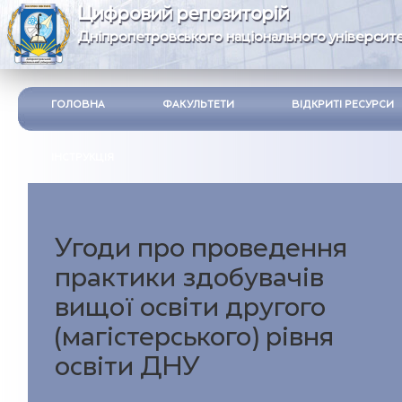
Цифровий репозиторій
Дніпропетровського національного університе
ГОЛОВНА
ФАКУЛЬТЕТИ
ВІДКРИТІ РЕСУРСИ
ІНСТРУКЦІЯ
Угоди про проведення
практики здобувачів
вищої освіти другого
(магістерського) рівня
освіти ДНУ