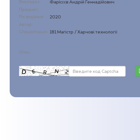
Викладач:
Фарісєєв Андрій Геннадійович
Предмет:
Рік видання:
2020
Автор:
Спеціалізація:
181 Магістр / Харчові технології
Опис: