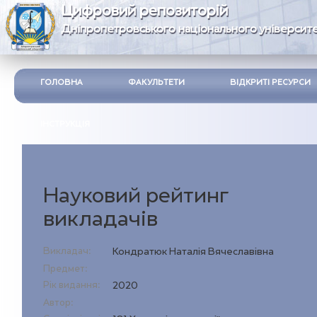
Цифровий репозиторій
Дніпропетровського національного університе
ГОЛОВНА
ФАКУЛЬТЕТИ
ВІДКРИТІ РЕСУРСИ
ІНСТРУКЦІЯ
Науковий рейтинг
викладачів
Викладач:
Кондратюк Наталія Вячеславівна
Предмет:
Рік видання:
2020
Автор: