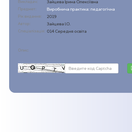
Викладач:
Зайцева Ірина Олексіївна
Предмет:
Виробнича практика: педагогічна
Рік видання:
2019
Автор:
Зайцева І.О.
Спеціалізація:
014 Середня освіта
Опис: