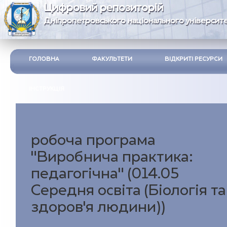
Цифровий репозиторій
Дніпропетровського національного університе
ГОЛОВНА
ФАКУЛЬТЕТИ
ВІДКРИТІ РЕСУРСИ
ІНСТРУКЦІЯ
робоча програма
"Виробнича практика:
педагогічна" (014.05
Середня освіта (Біологія та
здоров’я людини))