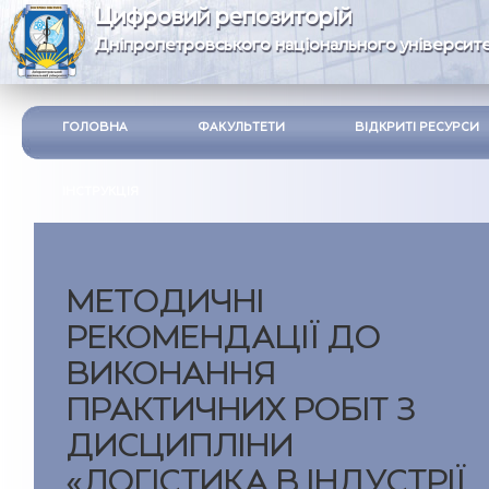
Цифровий репозиторій
Дніпропетровського національного університе
ГОЛОВНА
ФАКУЛЬТЕТИ
ВІДКРИТІ РЕСУРСИ
ІНСТРУКЦІЯ
МЕТОДИЧНІ
РЕКОМЕНДАЦІЇ ДО
ВИКОНАННЯ
ПРАКТИЧНИХ РОБІТ З
ДИСЦИПЛІНИ
«ЛОГІСТИКА В ІНДУСТРІЇ