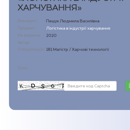
ХАРЧУВАННЯ»
Викладач:
Пешук Людмила Василівна
Предмет:
Логістика в індустрії харчування
Рік видання:
2020
Автор:
Спеціалізація:
181 Магістр / Харчові технології
Опис: