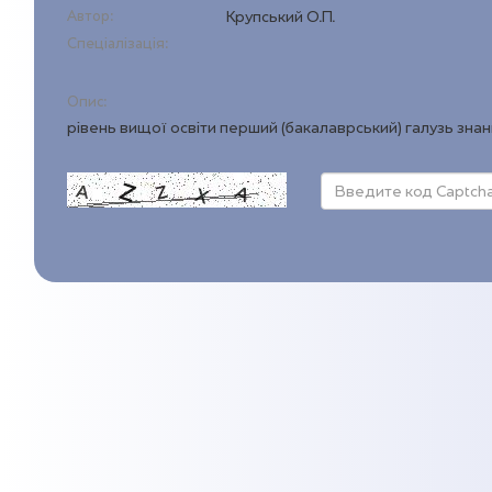
Автор:
Крупський О.П.
Спеціалізація:
Опис:
рівень вищої освіти перший (бакалаврський) галузь зна