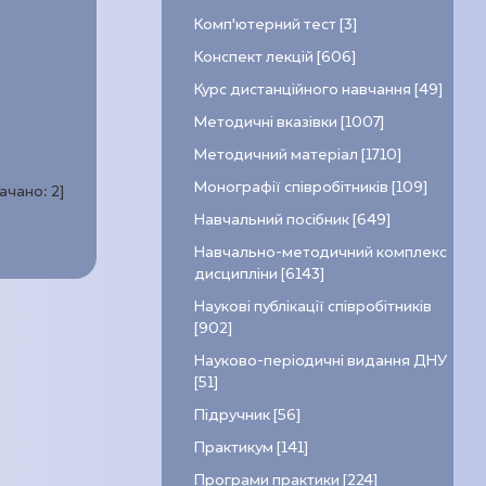
Комп’ютерний тест [3]
Конспект лекцій [606]
Курс дистанційного навчання [49]
Методичні вказівки [1007]
Методичний матеріал [1710]
Монографії співробітників [109]
качано:
2
]
Навчальний посібник [649]
Навчально-методичний комплекс
дисципліни [6143]
Наукові публікації співробітників
[902]
Науково-періодичні видання ДНУ
[51]
Підручник [56]
Практикум [141]
Програми практики [224]