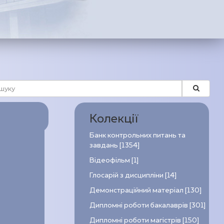
Колекції
Банк контрольних питань та
завдань [1354]
Відеофільм [1]
Глосарій з дисципліни [14]
Демонстраційний матеріал [130]
Дипломні роботи бакалаврів [301]
Дипломні роботи магістрів [150]