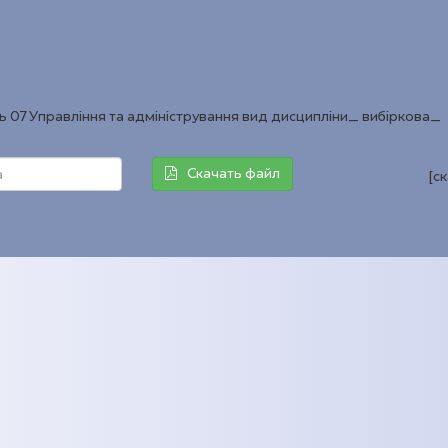
нь 07 Управління та адміністрування вид дисципліни_ вибіркова_
Скачать файл
[с