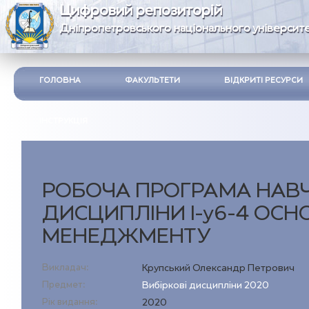
Цифровий репозиторій
Дніпропетровського національного університе
ГОЛОВНА
ФАКУЛЬТЕТИ
ВІДКРИТІ РЕСУРСИ
ІНСТРУКЦІЯ
РОБОЧА ПРОГРАМА НАВ
ДИСЦИПЛІНИ І-у6-4 ОСН
МЕНЕДЖМЕНТУ
Викладач:
Крупський Олександр Петрович
Предмет:
Вибіркові дисципліни 2020
Рік видання:
2020