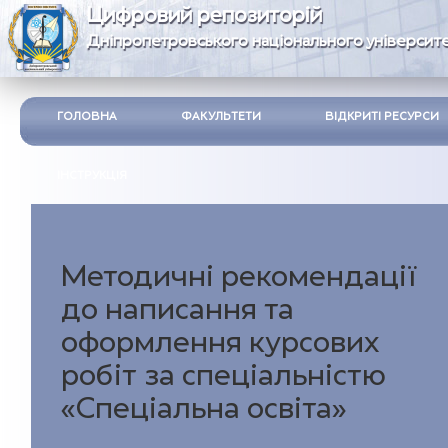
Цифровий репозиторій
Дніпропетровського національного університе
ГОЛОВНА
ФАКУЛЬТЕТИ
ВІДКРИТІ РЕСУРСИ
ІНСТРУКЦІЯ
Методичні рекомендації
до написання та
оформлення курсових
робіт за спеціальністю
«Спеціальна освіта»