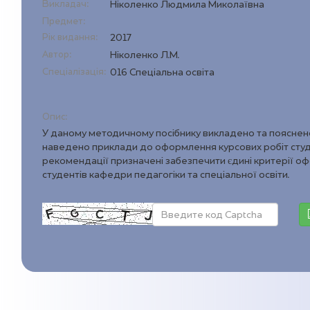
Викладач:
Ніколенко Людмила Миколаївна
Предмет:
Рік видання:
2017
Автор:
Ніколенко Л.М.
Спеціалізація:
016 Спеціальна освіта
Опис:
У даному методичному посібнику викладено та пояснено
наведено приклади до оформлення курсових робіт студенті
рекомендації призначені забезпечити єдині критерії о
студентів кафедри педагогіки та спеціальної освіти.