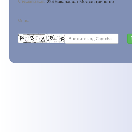
Спеціалізація:
223 Бакалаврат Медсестринство
Опис: