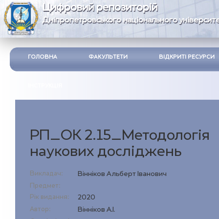
Цифровий репозиторій
Дніпропетровського національного університе
ГОЛОВНА
ФАКУЛЬТЕТИ
ВІДКРИТІ РЕСУРСИ
ІНСТРУКЦІЯ
РП_ОК 2.15_Методологія
наукових досліджень
Викладач:
Вінніков Альберт Іванович
Предмет:
Рік видання:
2020
Автор:
Вінніков А.І.