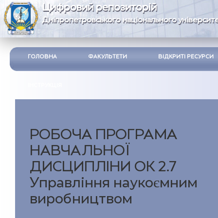
Цифровий репозиторій
Дніпропетровського національного університе
ГОЛОВНА
ФАКУЛЬТЕТИ
ВІДКРИТІ РЕСУРСИ
ІНСТРУКЦІЯ
РОБОЧА ПРОГРАМА
НАВЧАЛЬНОЇ
ДИСЦИПЛІНИ ОК 2.7
Управління наукоємним
виробництвом