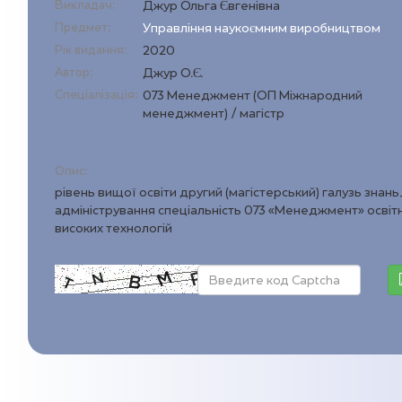
Викладач:
Джур Ольга Євгенівна
Предмет:
Управління наукоємним виробництвом
Рік видання:
2020
Автор:
Джур О.Є.
Спеціалізація:
073 Менеджмент (ОП Міжнародний
менеджмент) / магістр
Опис:
рівень вищої освіти другий (магістерський) галузь знань
адміністрування спеціальність 073 «Менеджмент» осв
високих технологій